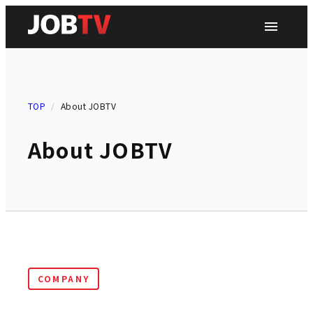
TOP
/
About JOBTV
News
About JOBTV
About
Service
Data
COMPANY